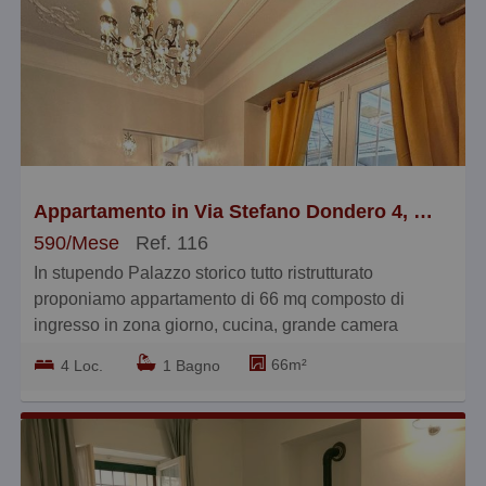
Appartamento in Via Stefano Dondero 4, Sampierdarena Centro
590/Mese
Ref. 116
In stupendo Palazzo storico tutto ristrutturato
proponiamo appartamento di 66 mq composto di
ingresso in zona giorno, cucina, grande camera
matrimoniale, grande bagno - tutto ristrutturato ed
66m²
4 Loc.
1 Bagno
arredato SOLO TRANSITORIO - NO RESIDENZA -
libero da subito - ideale trasfertisti - due passi dalla
Stazione Ferroviaria - € 590+90
BLOCCOIMMOBILIARE 010.362. 72.54.