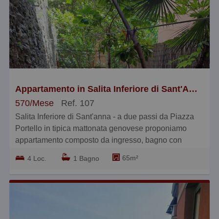
più cari
più piccoli
più grandi
Appartamento in Salita Inferiore di Sant'Anna 17, Castelletto
570/Mese
Ref. 107
Salita Inferiore di Sant'anna - a due passi da Piazza
Portello in tipica mattonata genovese proponiamo
appartamento composto da ingresso, bagno con
doccia, salottino, camera matrimoniale, cucina con
65m²
4 Loc.
1 Bagno
accesso ad un terrazzino giardino molto godibile -
Solo referenziati contratto TRANSITORIO NO
RESIDENZA - € 570+80 BLOCCOIMMOBILIARE
010.362. 72.54.