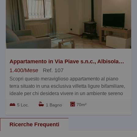
Appartamento in Via Piave s.n.c., Albisola Superiore
1.400/Mese
Ref. 107
Scopri questo meraviglioso appartamento al piano
terra situato in una esclusiva villetta ligure bifamiliare,
ideale per chi desidera vivere in un ambiente sereno
senza rinunciare alla comodità.
70m²
5 Loc.
1 Bagno
Con i suoi 70 m² commerciali ben distribuiti in 5 locali,
questa proprietà offre tutto ciò che serve per una vita
confortevole e rilassante.
Ricerche Frequenti
L'immobile vanta un ingresso indipendente che