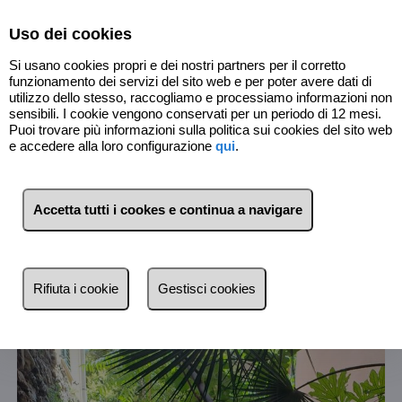
Select Language
▼
Uso dei cookies
Si usano cookies propri e dei nostri partners per il corretto
funzionamento dei servizi del sito web e per poter avere dati di
utilizzo dello stesso, raccogliamo e processiamo informazioni non
sensibili. I cookie vengono conservati per un periodo di 12 mesi.
Puoi trovare più informazioni sulla politica sui cookies del sito web
e accedere alla loro configurazione
qui
.
4
Immobili
Accetta tutti i cookes e continua a navigare
Lista
Mappa
Filtri
Rifiuta i cookie
Gestisci cookies
Più recente
Più recente
Meno recente
Economici