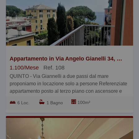
Appartamento in Via Angelo Gianelli 34, Quinto
1.100/Mese
Ref. 108
QUINTO - Via Giannelli a due passi dal mare
proponiamo in locazione solo a persone Referenziate
appartamento posto al terzo piano con ascensore e
composto da ingresso, salone, due camere, cucina
100m²
6 Loc.
1 Bagno
con ulteriore balcone, bagno e porzione di lastrico
solare posto all'ultimo piano - libero dai primi di
settembre - € 1.100+150 BLOCCOIMMOBILIARE.
010.362. 72.54.