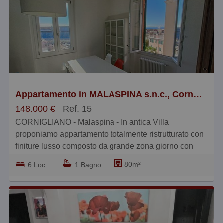
BLOCCOIMMOBILIARE 010.362. 72.54.
Appartamento in MALASPINA s.n.c., Cornigliano, Genova
148.000 €
Ref. 15
CORNIGLIANO - Malaspina - In antica Villa
proponiamo appartamento totalmente ristrutturato con
finiture lusso composto da grande zona giorno con
angolo cottura, due camere matrimoniali e bagno -
80m²
6 Loc.
1 Bagno
luminosissimo con vista mare - termoautonomo -
possibilità posto auto (a parte) all'interno della villa
chiuso con cancello elettrico - comodo a mezzi e
servizi - € 148.000 BLOCCOIMMOBILIARE 010.362.
72.54.