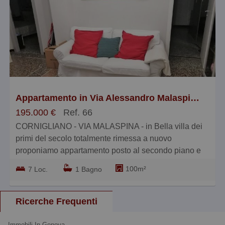
Appartamento in Via Alessandro Malaspina 14, Cornigliano, Genova
195.000 €
Ref. 66
CORNIGLIANO - VIA MALASPINA - in Bella villa dei
primi del secolo totalmente rimessa a nuovo
proponiamo appartamento posto al secondo piano e
composto da ingresso, sla, cucina abitabile, tre
100m²
7 Loc.
1 Bagno
camere e bagno - termoautonomo POSTO AUTO DI
PROPRIETA' - € 195.000 BLOCCOIMMOBILIARE
010.362. 72.54.
Ricerche Frequenti
Immobili In Genova