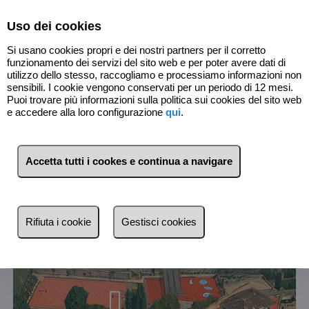
Select Language
▼
Uso dei cookies
Si usano cookies propri e dei nostri partners per il corretto
funzionamento dei servizi del sito web e per poter avere dati di
utilizzo dello stesso, raccogliamo e processiamo informazioni non
sensibili. I cookie vengono conservati per un periodo di 12 mesi.
Puoi trovare più informazioni sulla politica sui cookies del sito web
e accedere alla loro configurazione
qui
.
3
Immobili
Cornigliano (Genova)
Accetta tutti i cookes e continua a navigare
Lista
Mappa
Filtri
Rifiuta i cookie
Gestisci cookies
Più recente
Più recente
Meno recente
Economici