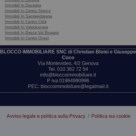
Immobili In Davagna
Immobili In Centro Storico
Immobili In Sampierdarena
Immobili In Centro Città
Immobili In Valpolcevera
Immobili In Bassa Val Bisagno
Immobili In Centro Ovest
BLOCCO IMMOBILIARE SNC di Christian Bloisi e Giuseppe
Coco
Via Montevideo, 4/2 Genova
Tel.
010 362 72 54
info@bloccoimmobiliare.it
P iva 01964990996
PEC: bloccoimmobiliare@legalmail.it
Avviso legale e politica sulla Privacy
/
Politica sui cookie