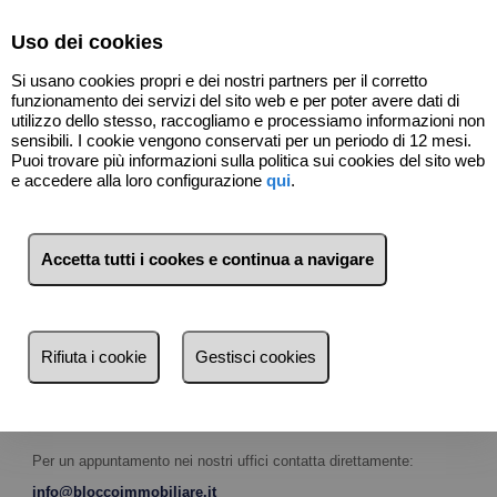
Select Language
▼
Uso dei cookies
Si usano cookies propri e dei nostri partners per il corretto
funzionamento dei servizi del sito web e per poter avere dati di
utilizzo dello stesso, raccogliamo e processiamo informazioni non
sensibili. I cookie vengono conservati per un periodo di 12 mesi.
Puoi trovare più informazioni sulla politica sui cookies del sito web
e accedere alla loro configurazione
qui
.
Ricerca immobili
Accetta tutti i cookes e continua a navigare
Ti aiutiamo a ottenere l’immobile che si adatta
alle tue esigenze
Se stai cercando un immobile con determinante
caratteristiche e non riesci a trovarlo, chiedi di essere inserito
Rifiuta i cookie
Gestisci cookies
nella banca dati di
BLOCCO IMMOBILIARE
che ti
contatterá per proporti le soluzioni piú conformi alle tuie
aspettative.
Per un appuntamento nei nostri uffici contatta direttamente:
info@bloccoimmobiliare.it